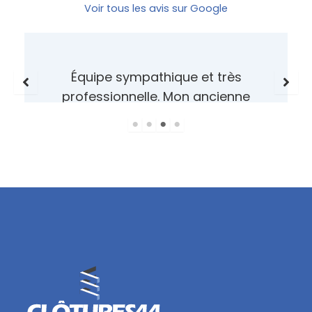
Voir tous les avis sur Google
Équipe sympathique et très
professionnelle. Mon ancienne
clôture en bois était prête à
s’écrouler. J’ai été très bien
conseillée pour la remplacer.
J’avais besoin d’une pose
rapide et l’équipe s’est
arrangée pour satisfaire ma
demande dans les plus brefs
délais. Je suis très contente du
résultat et je n’hésiterai pas à
faire de nouveau appel à
Clôtures 44. Je les