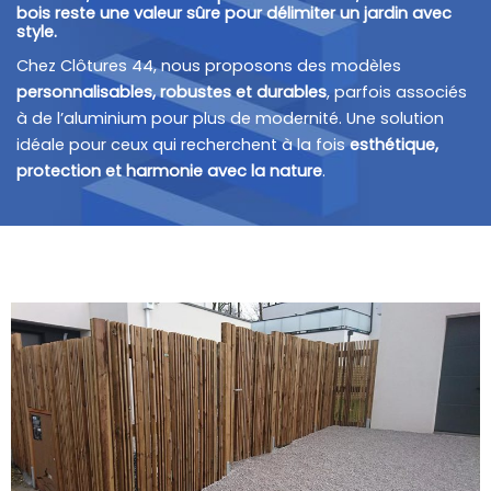
bois reste une valeur sûre pour délimiter un jardin avec
style.
Chez Clôtures 44, nous proposons des modèles
personnalisables, robustes et durables
, parfois associés
à de l’aluminium pour plus de modernité. Une solution
idéale pour ceux qui recherchent à la fois
esthétique,
protection et harmonie avec la nature
.