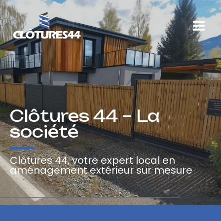
Aller
au
contenu
Clôtures 44 – La
société
Clôtures 44, votre expert local en
aménagement extérieur sur mesure