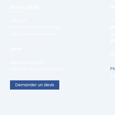
Nos produits
Ho
Clôtures
Du
Portails et automatismes
9h
Maçonnerie paysagère
Ve
9h
Liens
Vi
Mentions légales
Pl
Politique de confidentialité
4
Demander un devis