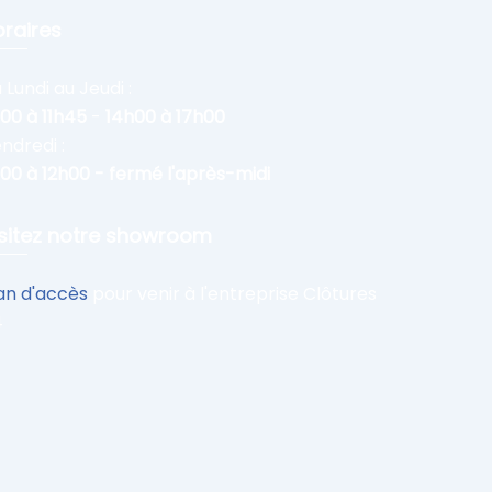
raires
 Lundi au Jeudi :
00 à 11h45
-
14h00 à 17h00
ndredi :
00 à 12h00 - fermé l'après-midi
sitez notre showroom
an d'accès
pour venir à l'entreprise Clôtures
4