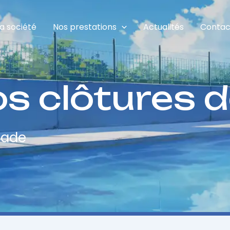
La société
Nos prestations
Actualités
Contac
s clôtures d
nade