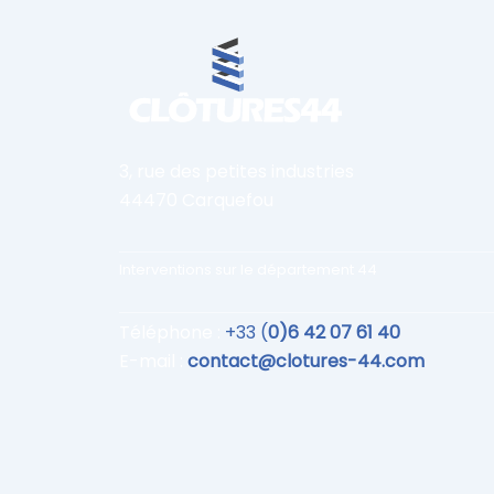
3, rue des petites industries
44470 Carquefou
Interventions sur le département 44
Téléphone :
+33 (
0)6 42 07 61 40
E-mail :
contact@clotures-44.com